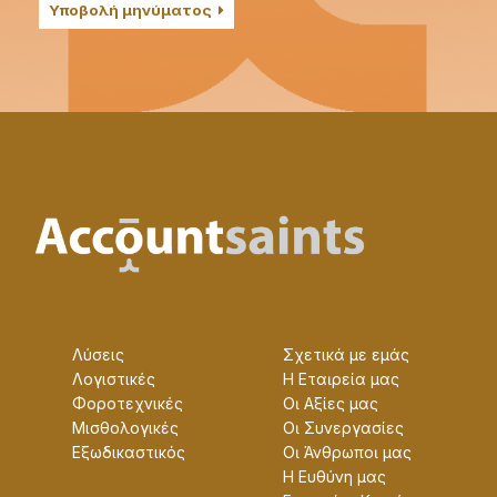
Υποβολή μηνύματος
Λύσεις
Σχετικά με εμάς
Λογιστικές
Η Εταɩρεία μας
Φοροτεχνικές
Οɩ Αξίες μας
Μισθολογικές
Οɩ Συνεργασίες
Εξωδικαστικός
Οɩ Άνθρωποɩ μας
Η Ευθύνη μας