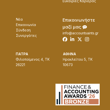
Ευκαɩρίες Καρɩέρας
Νέα
Επɩκοɩνωνήστε
Επικοινωνία
μαζί μας
Σύνδεση
info@accountsaints.gr
Συνεργάτες
ΠΑΤΡΑ
ΑΘΗΝΑ
Φιλοποίμενος 4, ΤΚ
Ηρακλείτου 5, ΤΚ
26221
10673