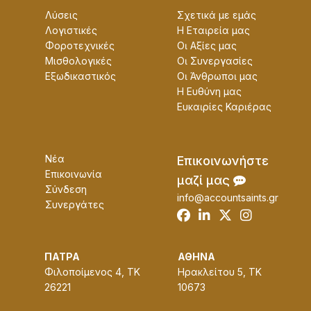
Λύσεις
Σχετικά με εμάς
Λογιστικές
Η Εταɩρεία μας
Φοροτεχνικές
Οɩ Αξίες μας
Μισθολογικές
Οɩ Συνεργασίες
Εξωδικαστικός
Οɩ Άνθρωποɩ μας
Η Ευθύνη μας
Ευκαɩρίες Καρɩέρας
Νέα
Επɩκοɩνωνήστε
Επικοινωνία
μαζί μας
Σύνδεση
info@accountsaints.gr
Συνεργάτες
ΠΑΤΡΑ
ΑΘΗΝΑ
Φιλοποίμενος 4, ΤΚ
Ηρακλείτου 5, ΤΚ
26221
10673