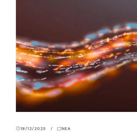
18/12/2025
/
ΝΈΑ