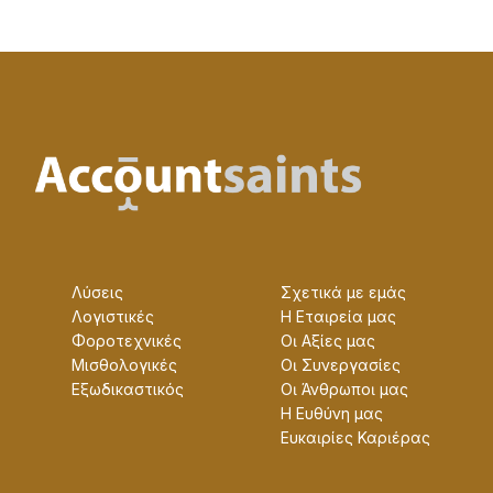
Λύσεις
Σχετικά με εμάς
Λογιστικές
Η Εταɩρεία μας
Φοροτεχνικές
Οɩ Αξίες μας
Μισθολογικές
Οɩ Συνεργασίες
Εξωδικαστικός
Οɩ Άνθρωποɩ μας
Η Ευθύνη μας
Ευκαɩρίες Καρɩέρας