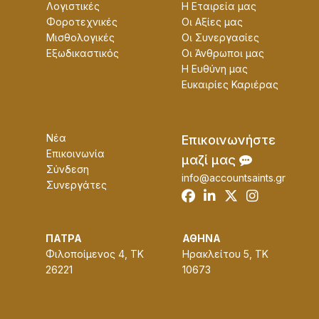
Λογιστικές
Η Εταɩρεία μας
Φοροτεχνικές
Οɩ Αξίες μας
Μισθολογικές
Οɩ Συνεργασίες
Εξωδικαστικός
Οɩ Άνθρωποɩ μας
Η Ευθύνη μας
Ευκαɩρίες Καρɩέρας
Νέα
Επɩκοɩνωνήστε
Επικοινωνία
μαζί μας
Σύνδεση
info@accountsaints.gr
Συνεργάτες
ΠΑΤΡΑ
ΑΘΗΝΑ
Φιλοποίμενος 4, ΤΚ
Ηρακλείτου 5, ΤΚ
26221
10673