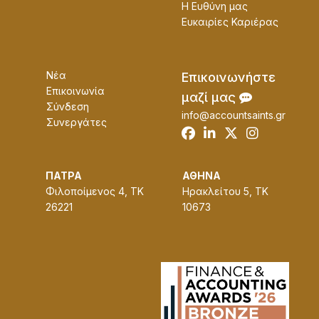
Η Ευθύνη μας
Ευκαɩρίες Καρɩέρας
Νέα
Επɩκοɩνωνήστε
Επικοινωνία
μαζί μας
Σύνδεση
info@accountsaints.gr
Συνεργάτες
ΠΑΤΡΑ
ΑΘΗΝΑ
Φιλοποίμενος 4, ΤΚ
Ηρακλείτου 5, ΤΚ
26221
10673