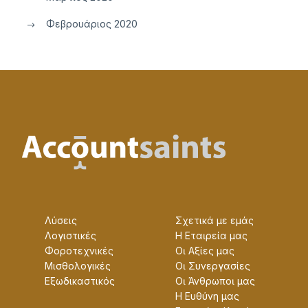
Φεβρουάριος 2020
Λύσεις
Σχετικά με εμάς
Λογιστικές
Η Εταɩρεία μας
Φοροτεχνικές
Οɩ Αξίες μας
Μισθολογικές
Οɩ Συνεργασίες
Εξωδικαστικός
Οɩ Άνθρωποɩ μας
Η Ευθύνη μας