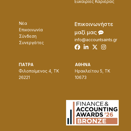
Ευκαɩρίες Καρɩέρας
Νέα
Επɩκοɩνωνήστε
Επικοινωνία
μαζί μας
Σύνδεση
info@accountsaints.gr
Συνεργάτες
ΠΑΤΡΑ
ΑΘΗΝΑ
Φιλοποίμενος 4, ΤΚ
Ηρακλείτου 5, ΤΚ
26221
10673