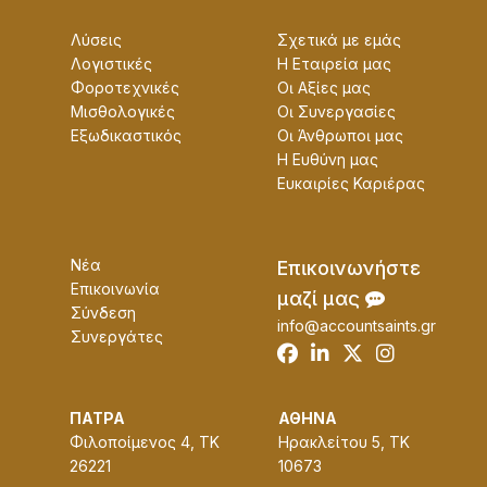
Λύσεις
Σχετικά με εμάς
Λογιστικές
Η Εταɩρεία μας
Φοροτεχνικές
Οɩ Αξίες μας
Μισθολογικές
Οɩ Συνεργασίες
Εξωδικαστικός
Οɩ Άνθρωποɩ μας
Η Ευθύνη μας
Ευκαɩρίες Καρɩέρας
Νέα
Επɩκοɩνωνήστε
Επικοινωνία
μαζί μας
Σύνδεση
info@accountsaints.gr
Συνεργάτες
ΠΑΤΡΑ
ΑΘΗΝΑ
Φιλοποίμενος 4, ΤΚ
Ηρακλείτου 5, ΤΚ
26221
10673