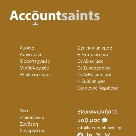
Λύσεις
Σχετικά με εμάς
Λογιστικές
Η Εταɩρεία μας
Φοροτεχνικές
Οɩ Αξίες μας
Μισθολογικές
Οɩ Συνεργασίες
Εξωδικαστικός
Οɩ Άνθρωποɩ μας
Η Ευθύνη μας
Ευκαɩρίες Καρɩέρας
Νέα
Επɩκοɩνωνήστε
Επικοινωνία
μαζί μας
Σύνδεση
info@accountsaints.gr
Συνεργάτες