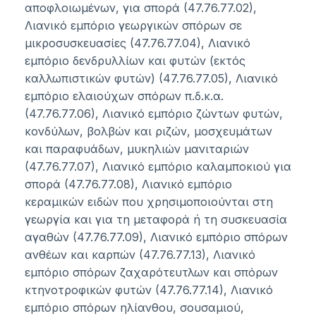
αποφλοιωμένων, για σπορά (47.76.77.02),
Λιανικό εμπόριο γεωργικών σπόρων σε
μικροσυσκευασίες (47.76.77.04), Λιανικό
εμπόριο δενδρυλλίων και φυτών (εκτός
καλλωπιστικών φυτών) (47.76.77.05), Λιανικό
εμπόριο ελαιούχων σπόρων π.δ.κ.α.
(47.76.77.06), Λιανικό εμπόριο ζώντων φυτών,
κονδύλων, βολβών και ριζών, μοσχευμάτων
και παραφυάδων, μυκηλιών μανιταριών
(47.76.77.07), Λιανικό εμπόριο καλαμποκιού για
σπορά (47.76.77.08), Λιανικό εμπόριο
κεραμικών ειδών που χρησιμοποιούνται στη
γεωργία και για τη μεταφορά ή τη συσκευασία
αγαθών (47.76.77.09), Λιανικό εμπόριο σπόρων
ανθέων και καρπών (47.76.77.13), Λιανικό
εμπόριο σπόρων ζαχαρότευτλων και σπόρων
κτηνοτροφικών φυτών (47.76.77.14), Λιανικό
εμπόριο σπόρων ηλίανθου, σουσαμιού,