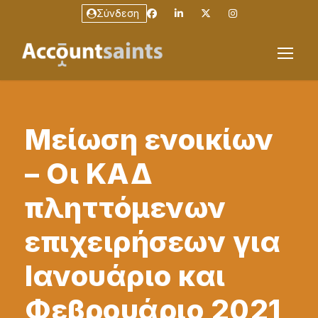
Σύνδεση
Μείωση ενοικίων
– Οι ΚΑΔ
πληττόμενων
επιχειρήσεων για
Ιανουάριο και
Φεβρουάριο 2021