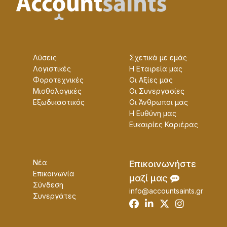
Λύσεις
Σχετικά με εμάς
Λογιστικές
Η Εταɩρεία μας
Φοροτεχνικές
Οɩ Αξίες μας
Μισθολογικές
Οɩ Συνεργασίες
Εξωδικαστικός
Οɩ Άνθρωποɩ μας
Η Ευθύνη μας
Ευκαɩρίες Καρɩέρας
Νέα
Επɩκοɩνωνήστε
Επικοινωνία
μαζί μας
Σύνδεση
info@accountsaints.gr
Συνεργάτες