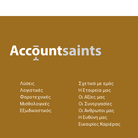
Λύσεις
Σχετικά με εμάς
Λογιστικές
Η Εταɩρεία μας
Φοροτεχνικές
Οɩ Αξίες μας
Μισθολογικές
Οɩ Συνεργασίες
Εξωδικαστικός
Οɩ Άνθρωποɩ μας
Η Ευθύνη μας
Ευκαɩρίες Καρɩέρας