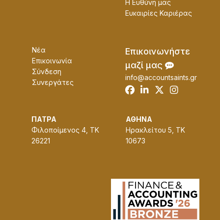
Η Ευθύνη μας
Ευκαɩρίες Καρɩέρας
Νέα
Επɩκοɩνωνήστε
Επικοινωνία
μαζί μας
Σύνδεση
info@accountsaints.gr
Συνεργάτες
ΠΑΤΡΑ
ΑΘΗΝΑ
Φιλοποίμενος 4, ΤΚ
Ηρακλείτου 5, ΤΚ
26221
10673