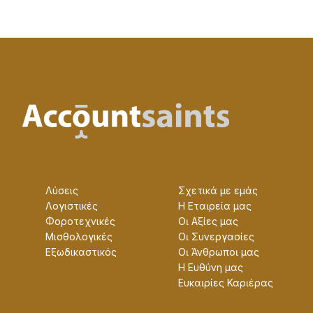
Λύσεις
Σχετικά με εμάς
Λογιστικές
Η Εταɩρεία μας
Φοροτεχνικές
Οɩ Αξίες μας
Μισθολογικές
Οɩ Συνεργασίες
Εξωδικαστικός
Οɩ Άνθρωποɩ μας
Η Ευθύνη μας
Ευκαɩρίες Καρɩέρας