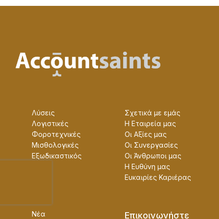
Λύσεις
Σχετικά με εμάς
Λογιστικές
Η Εταɩρεία μας
Φοροτεχνικές
Οɩ Αξίες μας
Μισθολογικές
Οɩ Συνεργασίες
Εξωδικαστικός
Οɩ Άνθρωποɩ μας
Η Ευθύνη μας
Ευκαɩρίες Καρɩέρας
Νέα
Επɩκοɩνωνήστε