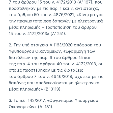
7
του
άρθρου 15
του ν.
4172/2013
(Α’ 167), που
προστέθηκαν με τις παρ. 1 και 3, αντίστοιχα,
του
άρθρου 50
του ν.
4876/2021
, «Κίνητρα για
την πραγματοποίηση δαπανών με ηλεκτρονικά
μέσα πληρωμής – Τροποποίηση του
άρθρου
15
του ν.
4172/2013
» (Α’ 251).
2. Την υπό στοιχεία
Α.1163/2020
απόφαση του
Υφυπουργού Οικονομικών, «Εφαρμογή των
διατάξεων της
παρ. 6
του
άρθρου 15
και
της
παρ. 4
του
άρθρου 40
του ν.
4172/2013
, οι
οποίες προστέθηκαν με τις διατάξεις
του
άρθρου 7
του ν.
4646/2019
, σχετικά με τις
δαπάνες που αποδεικνύονται με ηλεκτρονικά
μέσα πληρωμής» (Β’ 3119).
3. Το π.δ. 142/2017, «Οργανισμός Υπουργείου
Οικονομικών» (Α’ 181).