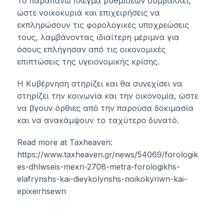
Το παραπάνω πλέγμα ρυθμίσεων συμβάλλει,
ώστε νοικοκυριά και επιχειρήσεις να
εκπληρώσουν τις φορολογικές υποχρεώσεις
τους, λαμβάνοντας ιδιαίτερη μέριμνα για
όσους επλήγησαν από τις οικονομικές
επιπτώσεις της υγειονομικής κρίσης.
Η Κυβέρνηση στηρίζει και θα συνεχίσει να
στηρίζει την κοινωνία και την οικονομία, ώστε
να βγουν όρθιες από την παρούσα δοκιμασία
και να ανακάμψουν το ταχύτερο δυνατό.
Read more at Taxheaven:
https://www.taxheaven.gr/news/54069/forologik
es-dhlwseis-mexri-2708-metra-forologikhs-
elafrynshs-kai-dieykolynshs-noikokyriwn-kai-
epixeirhsewn