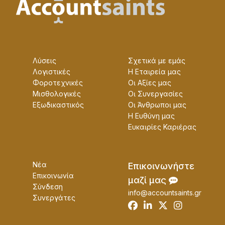
Λύσεις
Σχετικά με εμάς
Λογιστικές
Η Εταɩρεία μας
Φοροτεχνικές
Οɩ Αξίες μας
Μισθολογικές
Οɩ Συνεργασίες
Εξωδικαστικός
Οɩ Άνθρωποɩ μας
Η Ευθύνη μας
Ευκαɩρίες Καρɩέρας
Νέα
Επɩκοɩνωνήστε
Επικοινωνία
μαζί μας
Σύνδεση
info@accountsaints.gr
Συνεργάτες