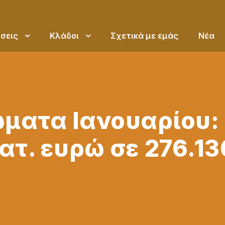
σεις
Κλάδοι
Σχετικά με εμάς
Νέα
ατα Ιανουαρίου: Υ
ατ. ευρώ σε 276.13