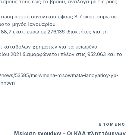
ιασμούς τους έως το βράδυ, ανάλογα με τις ροές
στωση ποσού συνολικού ύψους 8,7 εκατ. ευρώ σε
ματα μηνός Ιανουαρίου.
88,7 εκατ. ευρώ σε 276.136 ιδιοκτήτες για τη
ι καταβολών χρημάτων για τα μειωμένα
ίου 2021 διαμορφώνεται πλέον στις 952.063 και το
gr/news/53585/meiwmena-misowmata-ianoyarioy-yp-
kinhtwn
ΕΠΟΜΕΝΟ
Μείωση ενοικίων – Οι ΚΑΔ πληττόμενων