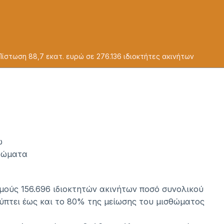
Πίστωση 88,7 εκατ. ευρώ σε 276.136 ιδιοκτήτες ακινήτων
ώ
σθώματα
μούς 156.696 ιδιοκτητών ακινήτων ποσό συνολικού
λύπτει έως και το 80% της μείωσης του μισθώματος