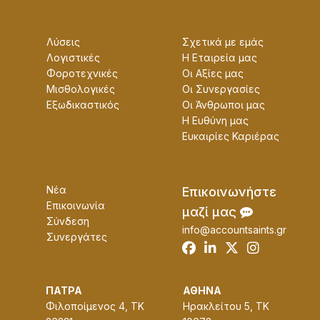
Λύσεις
Σχετικά με εμάς
Λογιστικές
Η Εταɩρεία μας
Φοροτεχνικές
Οɩ Αξίες μας
Μισθολογικές
Οɩ Συνεργασίες
Εξωδικαστικός
Οɩ Άνθρωποɩ μας
Η Ευθύνη μας
Ευκαɩρίες Καρɩέρας
Νέα
Επɩκοɩνωνήστε
Επικοινωνία
μαζί μας
Σύνδεση
info@accountsaints.gr
Συνεργάτες
ΠΑΤΡΑ
ΑΘΗΝΑ
Φιλοποίμενος 4, ΤΚ
Ηρακλείτου 5, ΤΚ