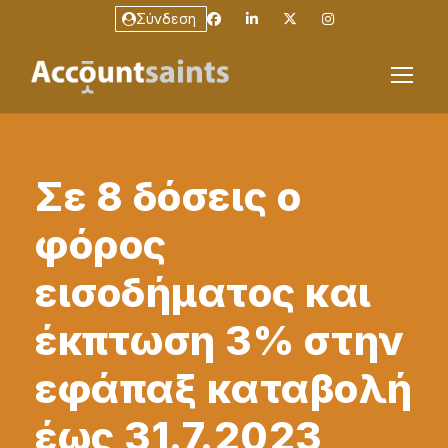
Σύνδεση
Σε 8 δόσεις ο
φόρος
εισοδήματος και
έκπτωση 3% στην
εφάπαξ καταβολή
έως 31.7.2023