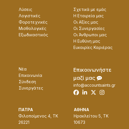
Λύσεις
Σχετικά με εμάς
Λογιστικές
Η Εταɩρεία μας
Φοροτεχνικές
Οɩ Αξίες μας
Μισθολογικές
Οɩ Συνεργασίες
Εξωδικαστικός
Οɩ Άνθρωποɩ μας
Η Ευθύνη μας
Ευκαɩρίες Καρɩέρας
Νέα
Επɩκοɩνωνήστε
Επικοινωνία
μαζί μας
Σύνδεση
info@accountsaints.gr
Συνεργάτες
ΠΑΤΡΑ
ΑΘΗΝΑ
Φιλοποίμενος 4, ΤΚ
Ηρακλείτου 5, ΤΚ
26221
10673