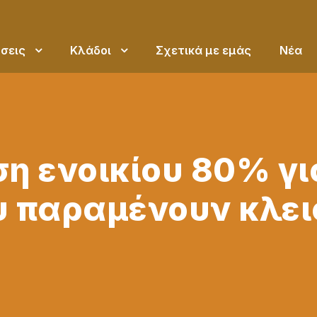
σεις
Κλάδοι
Σχετικά με εμάς
Νέα
ση ενοικίου 80% γι
υ παραμένουν κλει