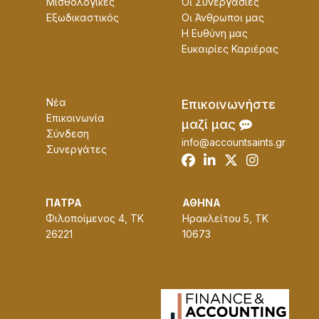
Μισθολογικές
Οɩ Συνεργασίες
Εξωδικαστικός
Οɩ Άνθρωποɩ μας
Η Ευθύνη μας
Ευκαɩρίες Καρɩέρας
Νέα
Επɩκοɩνωνήστε
Επικοινωνία
μαζί μας
Σύνδεση
info@accountsaints.gr
Συνεργάτες
ΠΑΤΡΑ
ΑΘΗΝΑ
Φιλοποίμενος 4, ΤΚ
Ηρακλείτου 5, ΤΚ
26221
10673